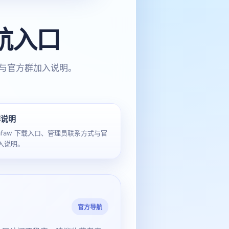
航入口
与官方群加入说明。
群说明
Safaw 下载入口、管理员联系方式与官
入说明。
官方导航