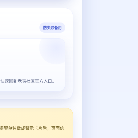
防失联备用
续快速回到老表社区官方入口。
这个提醒单独做成警示卡片后，页面信