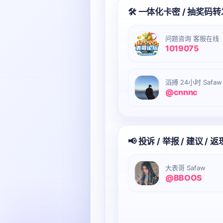
🛠️ 一体化卡密 / 抽奖码
问题咨询 客服在线
1019075
滔搏 24小时 Safaw
@cnnnc
📢 投诉 / 举报 / 建议 / 返
大表哥 Safaw
@BBOOS