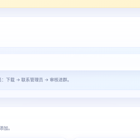
下载 → 联系管理员 → 审核进群。
添加。