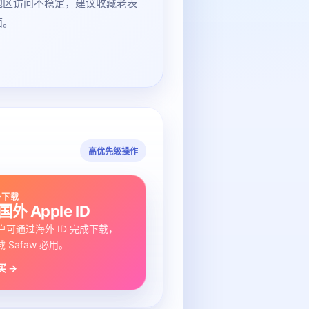
地区访问不稳定，建议收藏老表
面。
高优先级操作
外下载
外 Apple ID
户可通过海外 ID 完成下载，
载 Safaw 必用。
买 →