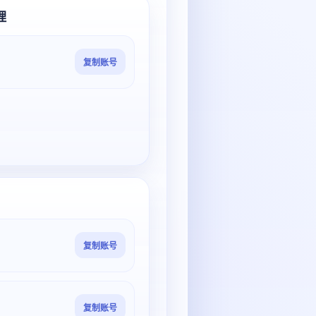
理
复制账号
复制账号
复制账号