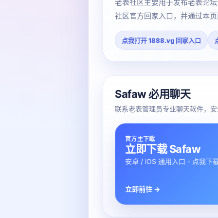
老表社区主要用于发布老表论坛
社区官方回家入口，并通过本页
点我打开 1888.vg 回家入口
Safaw 必用聊天
联系老表管理员专业聊天软件，安
官方主下载
立即下载 Safaw
安卓 / iOS 通用入口 - 点我下
立即前往 →