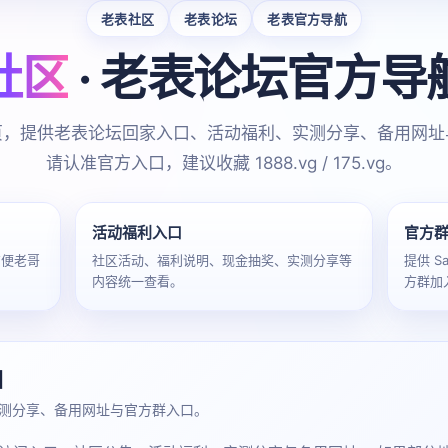
老表社区
老表论坛
老表官方导航
社区
· 老表论坛官方导
页，提供老表论坛回家入口、活动福利、实测分享、备用网址
请认准官方入口，建议收藏 1888.vg / 175.vg。
活动福利入口
官方
方便老哥
社区活动、福利说明、现金抽奖、实测分享等
提供 
内容统一查看。
方群加
口
测分享、备用网址与官方群入口。