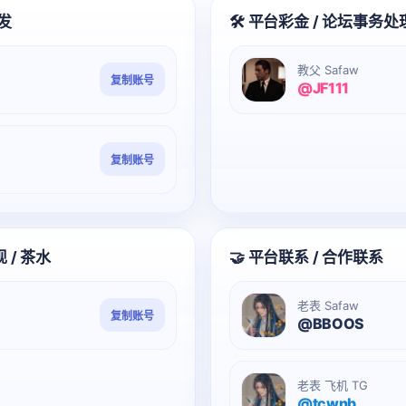
转发
🛠️ 平台彩金 / 论坛事务处
教父 Safaw
复制账号
@JF111
复制账号
现 / 茶水
🤝 平台联系 / 合作联系
老表 Safaw
复制账号
@BBOOS
老表 飞机 TG
@tcwnb