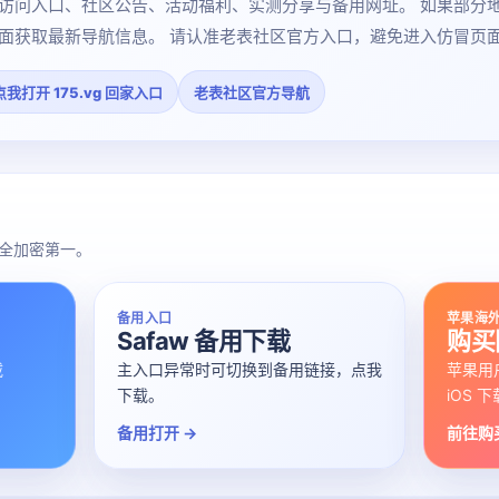
访问入口、社区公告、活动福利、实测分享与备用网址。 如果部分
面获取最新导航信息。 请认准老表社区官方入口，避免进入仿冒页
点我打开 175.vg 回家入口
老表社区官方导航
全加密第一。
备用入口
苹果海
Safaw 备用下载
购买国
载
主入口异常时可切换到备用链接，点我
苹果用
下载。
iOS 下
备用打开 →
前往购